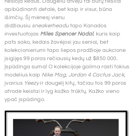
nešioja kedus. Daugeliu atveju tai būtų tiksliai
apibūdinanti detalė, bet kaip ir visur, būna
išimčių. Šį mėnesį vienu
didžiausiu
sneakerheadu
tapo Kanados
investuotojas
Miles Spencer Nadal
, kuris kaip
pats sako, kedais žavėjosi jau seniai, bet
kolekcionieriumi tapo liepos pradžioje aukcione
įsigijęs 99 poras rečiausių kedų už $850 000.
Įspūdinga suma! O kolekcijoje galima rasti tokius
modelius kaip
Nike Mag
,
Jordan 4 Cactus Jack
,
įvairius
Yeezy
ir daugelį kitų, tačiau tos 99 poros
atrodė keistai ir lyg kažko trūktų. Kažko vieno
ypač įspūdingo.