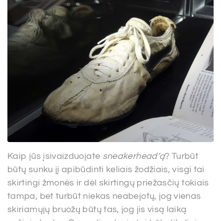
Kaip jūs įsivaizduojate
sneakerhead‘ą
? Turbūt
būtų sunku jį apibūdinti keliais žodžiais, visgi tai
skirtingi žmonės ir dėl skirtingų priežasčių tokiais
tampa, bet turbūt niekas neabejotų, jog vienas
skiriamųjų bruožų būtų tas, jog jis visą laiką