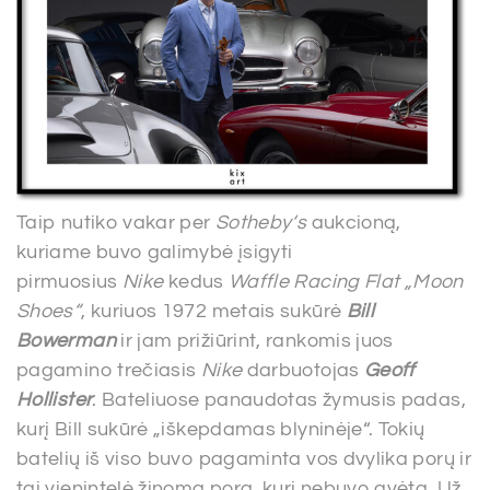
Taip nutiko vakar per
Sotheby‘s
aukcioną,
kuriame buvo galimybė įsigyti
pirmuosius
Nike
kedus
Waffle Racing Flat „Moon
Shoes“
, kuriuos 1972 metais sukūrė
Bill
Bowerman
ir jam prižiūrint, rankomis juos
pagamino trečiasis
Nike
darbuotojas
Geoff
Hollister
. Bateliuose panaudotas žymusis padas,
kurį Bill sukūrė „iškepdamas blyninėje“. Tokių
batelių iš viso buvo pagaminta vos dvylika porų ir
tai vienintelė žinoma pora, kuri nebuvo avėta. Už